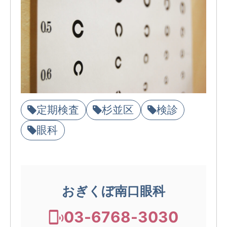
定期検査
杉並区
検診
眼科
おぎくぼ南口眼科
03-6768-3030