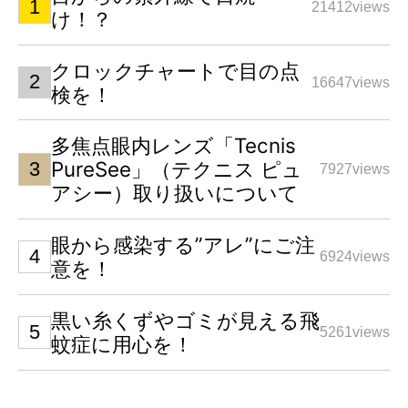
21412views
け！？
クロックチャートで目の点
16647views
検を！
多焦点眼内レンズ「Tecnis
PureSee」（テクニス ピュ
7927views
アシー）取り扱いについて
眼から感染する”アレ”にご注
6924views
意を！
黒い糸くずやゴミが見える飛
5261views
蚊症に用心を！