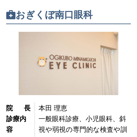
おぎくぼ南口眼科
院長
本田 理恵
診療内
一般眼科診療、小児眼科、斜
容
視や弱視の専門的な検査や訓