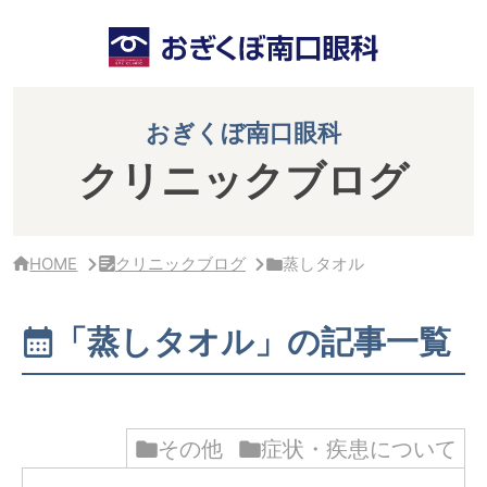
サ
イ
ド
バ
ー・
ク
おぎくぼ南口眼科
リ
ニ
クリニックブログ
ッ
ク
概
要
HOME
クリニックブログ
蒸しタオル
「蒸しタオル」の記事一覧
その他
症状・疾患について