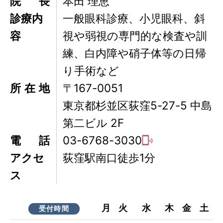
院長
本田 理恵
診療内
一般眼科診療、小児眼科、斜
容
視や弱視の専門的な検査や訓
練、白内障や硝子体等の日帰
り手術など
所在地
〒167-0051
東京都杉並区荻窪5-27-5 中島
第二ビル 2F
電話
03-6768-3030
アクセ
荻窪駅南口徒歩1分
ス