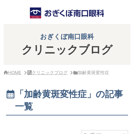
サ
イ
ド
バ
ー・
ク
おぎくぼ南口眼科
リ
ニ
クリニックブログ
ッ
ク
概
要
HOME
クリニックブログ
加齢黄斑変性症
「加齢黄斑変性症」の記事
一覧