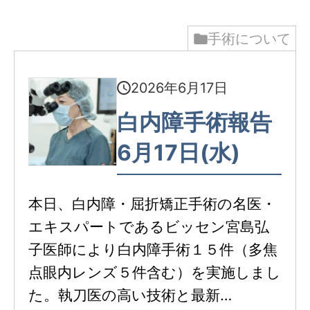
手術について
2026年6月17日
白内障手術報告
6月17日(水)
本日、白内障・屈折矯正手術の名医・
エキスパートであるビッセン宮島弘
子医師により白内障手術１５件（多焦
点眼内レンズ５件含む）を実施しまし
た。執刀医の高い技術と最新…