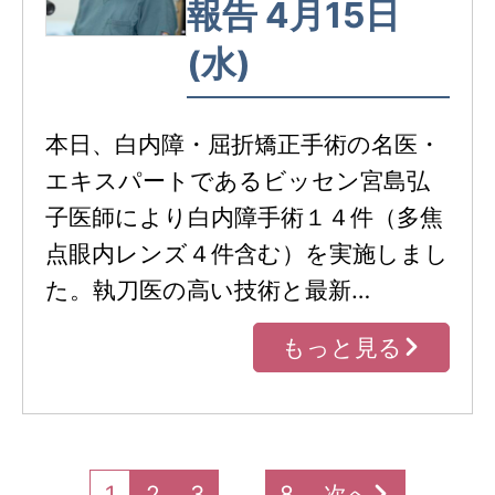
報告 4月15日
(水)
本日、白内障・屈折矯正手術の名医・
エキスパートであるビッセン宮島弘
子医師により白内障手術１４件（多焦
点眼内レンズ４件含む）を実施しまし
た。執刀医の高い技術と最新…
もっと見る
1
2
3
…
8
次へ