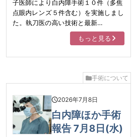
子医師により白内障手術１０件（多焦
点眼内レンズ５件含む）を実施しまし
た。執刀医の高い技術と最新…
もっと見る
手術について
2026年7月8日
白内障ほか手術
報告 7月8日(水)