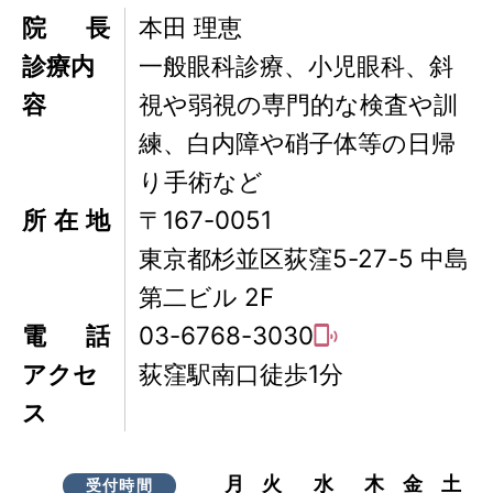
院長
本田 理恵
診療内
一般眼科診療、小児眼科、斜
容
視や弱視の専門的な検査や訓
練、白内障や硝子体等の日帰
り手術など
所在地
〒167-0051
東京都杉並区荻窪5-27-5 中島
第二ビル 2F
電話
03-6768-3030
アクセ
荻窪駅南口徒歩1分
ス