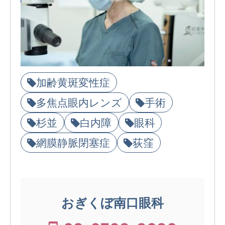
加齢黄斑変性症
多焦点眼内レンズ
手術
杉並
白内障
眼科
網膜静脈閉塞症
荻窪
おぎくぼ南口眼科