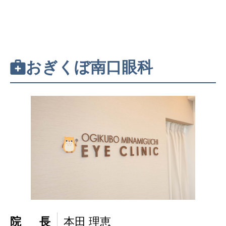
おぎくぼ南口眼科
院長
本田 理恵