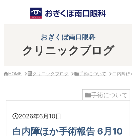
サ
イ
ド
バ
ー・
ク
おぎくぼ南口眼科
リ
ニ
クリニックブログ
ッ
ク
概
要
HOME
クリニックブログ
手術について
白内障ほか手
手術について
2026年6月10日
白内障ほか手術報告 6月10