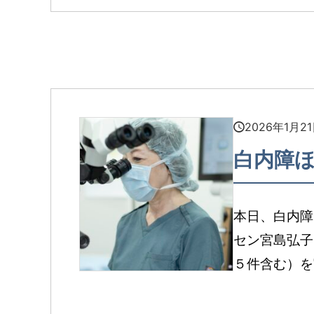
2026年1月2
白内障ほ
本日、白内障
セン宮島弘子
５件含む）を