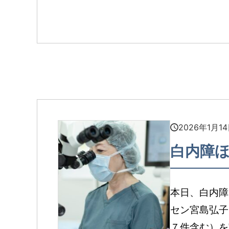
2026年1月1
白内障ほ
本日、白内障
セン宮島弘子
７件含む）を