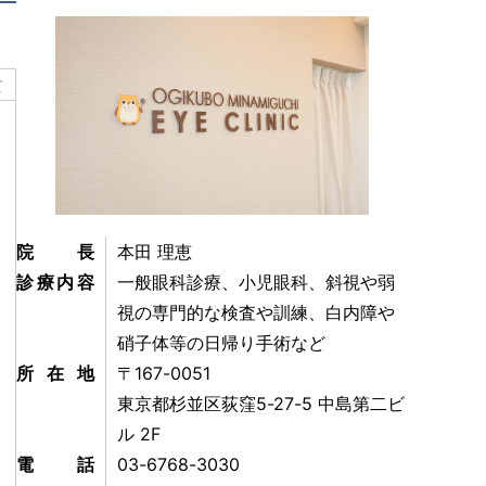
て
院長
本田 理恵
診療内容
一般眼科診療、小児眼科、斜視や弱
視の専門的な検査や訓練、白内障や
硝子体等の日帰り手術など
所在地
〒167-0051
東京都杉並区荻窪5-27-5 中島第二ビ
ル 2F
電話
03-6768-3030