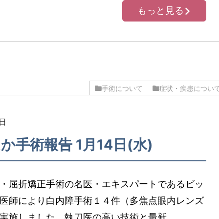
もっと見る
手術について
症状・疾患につい
4日
か手術報告 1月14日(水)
・屈折矯正手術の名医・エキスパートであるビッ
医師により白内障手術１４件（多焦点眼内レンズ
実施しました。執刀医の高い技術と最新…