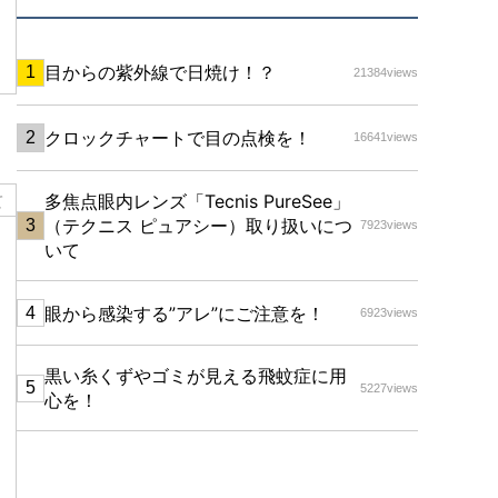
目からの紫外線で日焼け！？
21384views
クロックチャートで目の点検を！
16641views
多焦点眼内レンズ「Tecnis PureSee」
て
（テクニス ピュアシー）取り扱いにつ
7923views
いて
眼から感染する”アレ”にご注意を！
6923views
黒い糸くずやゴミが見える飛蚊症に用
5227views
心を！