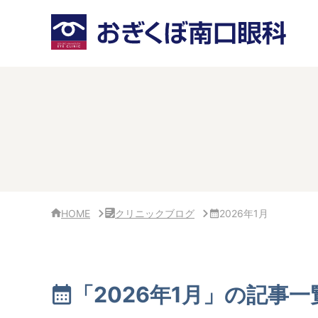
サ
イ
ド
バ
ー・
ク
リ
ニ
ッ
ク
概
要
HOME
クリニックブログ
2026年1月
「2026年1月」の記事一