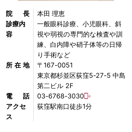
院長
本田 理恵
診療内
一般眼科診療、小児眼科、斜
容
視や弱視の専門的な検査や訓
練、白内障や硝子体等の日帰
り手術など
所在地
〒167-0051
東京都杉並区荻窪5-27-5 中島
第二ビル 2F
電話
03-6768-3030
アクセ
荻窪駅南口徒歩1分
ス