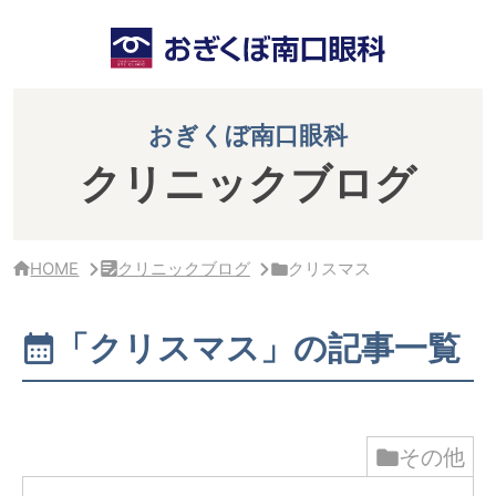
サ
イ
ド
バ
ー・
ク
おぎくぼ南口眼科
リ
ニ
クリニックブログ
ッ
ク
概
要
HOME
クリニックブログ
クリスマス
「クリスマス」の記事一覧
その他