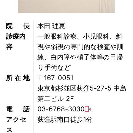
院長
本田 理恵
診療内
一般眼科診療、小児眼科、斜
容
視や弱視の専門的な検査や訓
練、白内障や硝子体等の日帰
り手術など
所在地
〒167-0051
東京都杉並区荻窪5-27-5 中島
第二ビル 2F
電話
03-6768-3030
アクセ
荻窪駅南口徒歩1分
ス