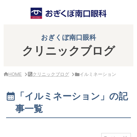
サ
イ
ド
バ
ー・
ク
おぎくぼ南口眼科
リ
ニ
クリニックブログ
ッ
ク
概
要
HOME
クリニックブログ
イルミネーション
「イルミネーション」の記
事一覧