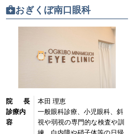
おぎくぼ南口眼科
院長
本田 理恵
診療内
一般眼科診療、小児眼科、斜
容
視や弱視の専門的な検査や訓
練、白内障や硝子体等の日帰