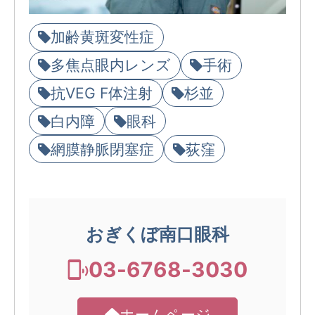
加齢黄斑変性症
多焦点眼内レンズ
手術
抗VEG F体注射
杉並
白内障
眼科
網膜静脈閉塞症
荻窪
おぎくぼ南口眼科
03-6768-3030
ホームページ