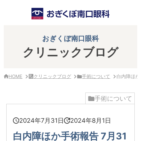
サ
イ
ド
バ
ー・
ク
おぎくぼ南口眼科
リ
ニ
クリニックブログ
ッ
ク
概
要
HOME
クリニックブログ
手術について
白内障ほか手
手術について
2024年7月31日
2024年8月1日
白内障ほか手術報告 7月31