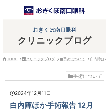
サ
イ
ド
バ
ー・
ク
おぎくぼ南口眼科
リ
ニ
クリニックブログ
ッ
ク
概
要
HOME
クリニックブログ
手術について
白内障ほか手
手術について
2024年12月11日
白内障ほか手術報告 12月