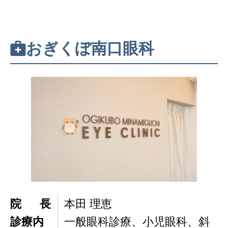
おぎくぼ南口眼科
院長
本田 理恵
診療内
一般眼科診療、小児眼科、斜