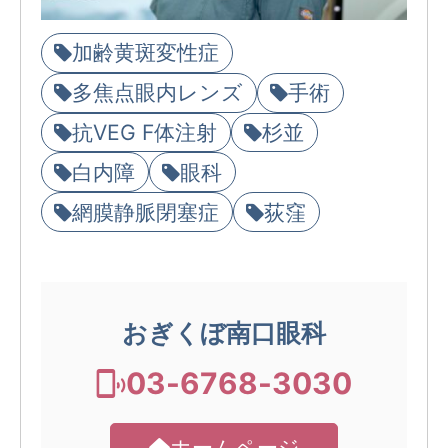
加齢黄斑変性症
多焦点眼内レンズ
手術
抗VEG F体注射
杉並
白内障
眼科
網膜静脈閉塞症
荻窪
おぎくぼ南口眼科
03-6768-3030
ホームページ