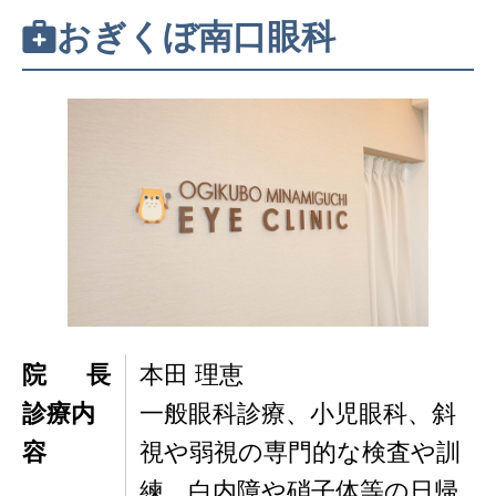
おぎくぼ南口眼科
院長
本田 理恵
診療内
一般眼科診療、小児眼科、斜
容
視や弱視の専門的な検査や訓
練、白内障や硝子体等の日帰