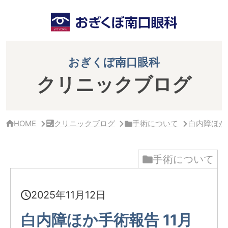
サ
イ
ド
バ
ー・
ク
おぎくぼ南口眼科
リ
ニ
クリニックブログ
ッ
ク
概
要
HOME
クリニックブログ
手術について
白内障ほか手
手術について
2025年11月12日
白内障ほか手術報告 11月