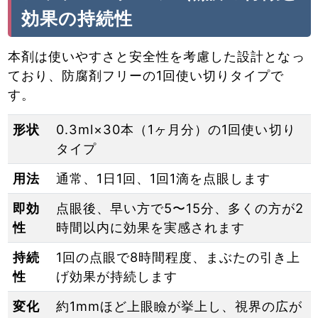
効果の持続性
本剤は使いやすさと安全性を考慮した設計となっ
ており、防腐剤フリーの1回使い切りタイプで
す。
形状
0.3ml×30本（1ヶ月分）の1回使い切り
タイプ
用法
通常、1日1回、1回1滴を点眼します
即効
点眼後、早い方で5〜15分、多くの方が2
性
時間以内に効果を実感されます
持続
1回の点眼で8時間程度、まぶたの引き上
性
げ効果が持続します
変化
約1mmほど上眼瞼が挙上し、視界の広が