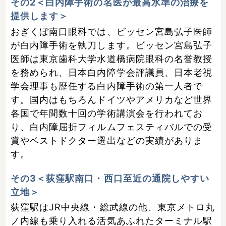
その2＜白内障手術の名医が最高水準の治療を
提供します＞
おぎくぼ南口眼科では、ビッセン宮島弘子医師
が白内障手術を執刀します。ビッセン宮島弘子
医師は東京歯科大学水道橋病院眼科の名誉教授
を務められ、日本白内障学会評議員、日本老視
学会理事も歴任する白内障手術の第一人者で
す。国内はもちろんドイツやアメリカなど世界
各国で年間数十回の学術講演会を行われてお
り、白内障屈折フィルムフェスティバルでの受
賞やベストドクター選出などの実績がありま
す。
その3＜荻窪駅南口・西口至近の通院しやすい
立地＞
荻窪駅はJR中央線・総武線の他、東京メトロ丸
ノ内線も乗り入れる活気あふれたターミナル駅