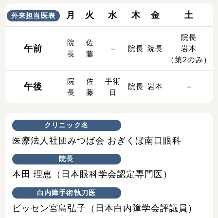
月
火
水
木
金
土
外来担当医表
院長
院
佐
午前
院長
院長
岩本
長
藤
（第2のみ）
院
佐
手術
午後
院長
岩本
長
藤
日
クリニック名
医療法人社団みつば会 おぎくぼ南口眼科
院長
本田 理恵（日本眼科学会認定専門医）
白内障手術執刀医
ビッセン宮島弘子（日本白内障学会評議員）