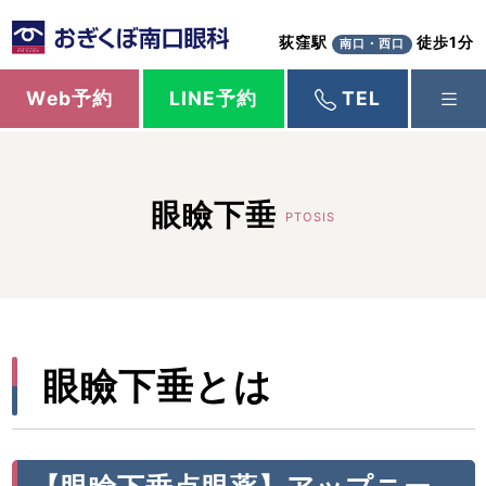
荻窪駅
徒歩1分
南口・西口
Web予約
LINE予約
TEL
眼瞼下垂
PTOSIS
眼瞼下垂とは